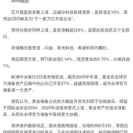
Wind截图
芯片股盘前多数上涨，迈威尔科技延续涨势，盘前涨近12%，英
伟达CEO称其为“下一家万亿市值企业”。
英特尔股价同样上涨，盘前涨幅超过6%，该股此前连跌五个交易
日。
存储概念股普涨，闪迪、美光科技、希捷科技均飘红。
商品期货方面，WTI原油涨2.14%，现货黄金跌0.70%，白银跌超
1%。
欧洲中央银行2日发布报告说，截至2025年年底，黄金在全球官
方储备资产总额中的占比已升至27%，超越美国国债，成为全球官方
储备第一大资产。
报告认为，黄金储备占比的大幅提升首先归因于估值效应。得益
于国际金价在2024、2025年连续井喷式上涨，黄金资产价值水涨船
高，从而在全球官方储备中取得更大份额。
美伊谈判最新动态，据央视新闻报道，当地时间6月3日，美国总
统特朗普在接受采访时表示，正在与伊朗达成协议。他还称伊朗已同