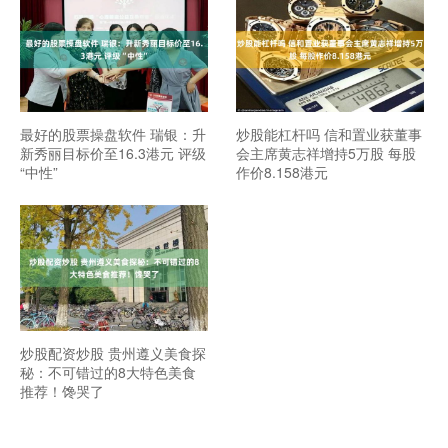
最好的股票操盘软件 瑞银：升
炒股能杠杆吗 信和置业获董事
新秀丽目标价至16.3港元 评级
会主席黄志祥增持5万股 每股
“中性”
作价8.158港元
炒股配资炒股 贵州遵义美食探
秘：不可错过的8大特色美食
推荐！馋哭了