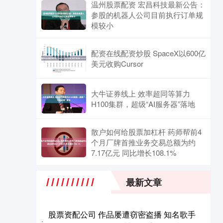
温州股票配资 宏昌科技最新公告：
参股的机器人公司目前执行订单规
模较小
配资在线配资炒股 SpaceX以600亿
美元收购Cursor
大牛证券线上 效率超同等算力
H100集群，超级“AI服务器”落地
散户如何给股票加杠杆 药师帮前4
个月厂牌首推业务交易总额为约
7.17亿元 同比增长108.1%
最新文章
股票资配公司 作品屡遭窃密盗播 知名歌手
·