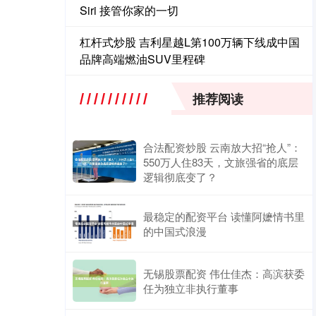
Siri 接管你家的一切
杠杆式炒股 吉利星越L第100万辆下线成中国
品牌高端燃油SUV里程碑
推荐阅读
合法配资炒股 云南放大招“抢人”：
550万人住83天，文旅强省的底层
逻辑彻底变了？
最稳定的配资平台 读懂阿嬷情书里
的中国式浪漫
无锡股票配资 伟仕佳杰：高滨获委
任为独立非执行董事