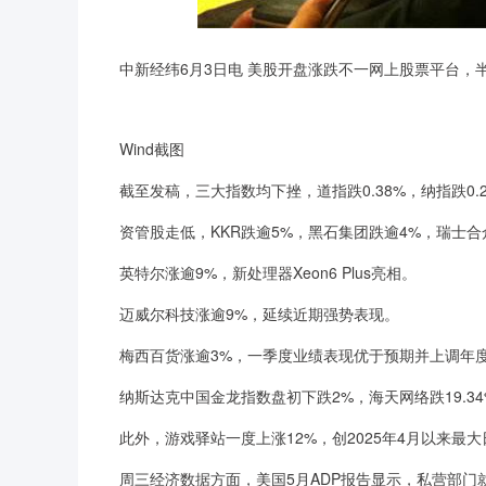
中新经纬6月3日电 美股开盘涨跌不一网上股票平台，
Wind截图
截至发稿，三大指数均下挫，道指跌0.38%，纳指跌0.29
资管股走低，KKR跌逾5%，黑石集团跌逾4%，瑞士合
英特尔涨逾9%，新处理器Xeon6 Plus亮相。
迈威尔科技涨逾9%，延续近期强势表现。
梅西百货涨逾3%，一季度业绩表现优于预期并上调年度
纳斯达克中国金龙指数盘初下跌2%，海天网络跌19.34%，
此外，游戏驿站一度上涨12%，创2025年4月以来最大
周三经济数据方面，美国5月ADP报告显示，私营部门就业