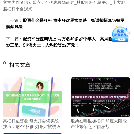
文章为作者独立观点，不代表联华证券_炒股杠杆配资平台_十大炒
股杠杆平台观点
上一篇：
股票什么是杠杆 盘中狂欢尾盘急杀，智谱振幅30%警示
解禁风险
下一篇：
配资平台查询线上 两万名40多岁中年人，高风险杠杆爆
炒三星、SK海力士，人均投资22万元！
相关文章
高杠杆融资盘 每天开会谈实战
股票在哪里加杠杆 印度太阳能
技巧，这个“反催收团伙”被覆灭
产业繁荣之下有隐忧