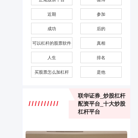
近期
参加
成功
后的
可以杠杆的股票软件
真相
人生
排名
买股票怎么加杠杆
是他
联华证券_炒股杠杆
配资平台_十大炒股
杠杆平台