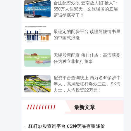
合法配资炒股 云南放大招“抢人”：
550万人住83天，文旅强省的底层
逻辑彻底变了？
最稳定的配资平台 读懂阿嬷情书里
的中国式浪漫
无锡股票配资 伟仕佳杰：高滨获委
任为独立非执行董事
配资平台查询线上 两万名40多岁中
年人，高风险杠杆爆炒三星、SK海
力士，人均投资22万元！
最新文章
杠杆炒股查询平台 65种药品有望降价
·