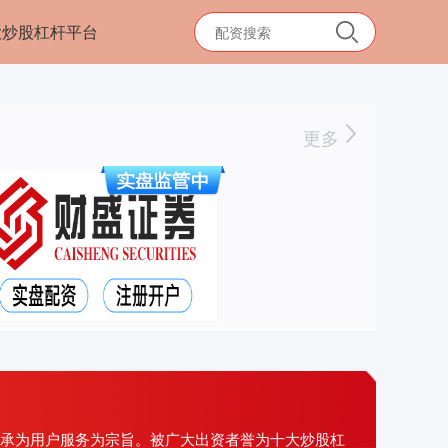
大炒股杠杆平台
更多
秉承为用户服务为宗旨。被广大出资者誉为十大炒股杠