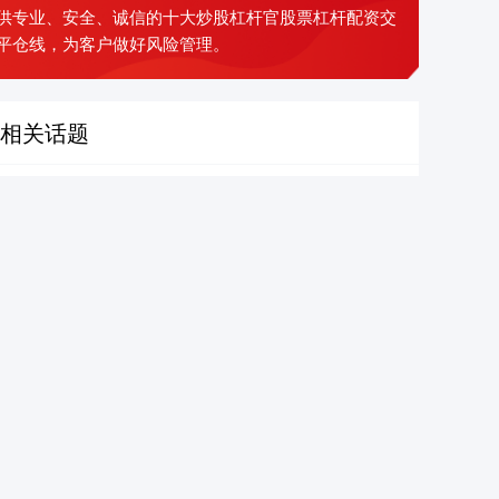
供专业、安全、诚信的十大炒股杠杆官股票杠杆配资交
平仓线，为客户做好风险管理。
 相关话题